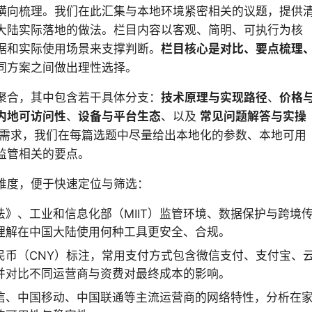
横向梳理。我们在此汇集与本地环境紧密相关的议题，提供
大陆实际落地的做法。栏目内容以客观、简明、可执行为核
据和实际使用场景来支撑判断。
栏目核心是对比、要点梳理
同方案之间做出理性选择。
聚合，其中包含若干具体分支：
技术原理与实现路径
、
价格
内地可访问性
、
设备与平台生态
、以及
常见问题解答与实操
需求，我们在每篇选题中尽量给出本地化的参数、本地可用
监管相关的要点。
维度，便于快速定位与筛选：
》、工业和信息化部（MIIT）监管环境、数据保护与跨境
理解在中国大陆使用何种工具更安全、合规。
民币（CNY）标注，常用支付方式包含微信支付、支付宝、
并对比不同运营商与资费对最终成本的影响。
信、中国移动、中国联通等主流运营商的网络特性，分析在