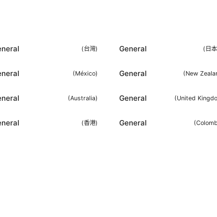
neral
General
(
台灣
)
(
日本
neral
General
(
México
)
(
New Zeala
neral
General
(
Australia
)
(
United Kingd
neral
General
(
香港
)
(
Colomb