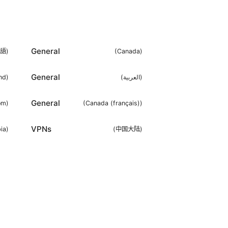
General
語
)
(
Canada
)
General
nd
)
(
العربية
)
General
om
)
(
Canada (français)
)
VPNs
ia
)
(
中国大陆
)