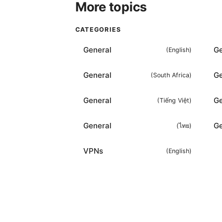
More topics
CATEGORIES
General
Ge
(
English
)
General
Ge
(
South Africa
)
General
Ge
(
Tiếng Việt
)
General
Ge
(
ไทย
)
VPNs
(
English
)