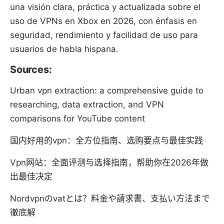
una visión clara, práctica y actualizada sobre el
uso de VPNs en Xbox en 2026, con énfasis en
seguridad, rendimiento y facilidad de uso para
usuarios de habla hispana.
Sources:
Urban vpn extraction: a comprehensive guide to
researching, data extraction, and VPN
comparisons for YouTube content
国内好用的vpn：全方位指南、选购要点与最佳实践
Vpn网站：全面评测与选择指南，帮助你在2026年做
出最佳决定
Nordvpnのvatとは？料金や請求書、支払い方法まで
徹底解