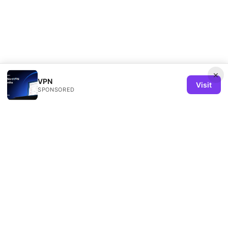
×
VPN
Visit
SPONSORED
Remind Solution Ltd
20 Wenlock Road
London, England, N1 7GU
GB
hello@remind-solution.org
+44-20-7946-0231
About
Privacy Policy
Terms of Use