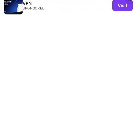
NordVPN Bundle Included NordPass, Password
VPN
Visit
SPONSORED
Manager, And How It Works
Pulse secure vpnサー
バーとは？ ivantiへの移行とビジネス用途での活用を
解説
© 2026 REMIND SOLUTION LTD. ALL RIGHTS RESERVED.
V.1
Remind Solution Ltd
20 Wenlock Road
London, England, N1 7GU
GB
hello@remind-solution.org
+44-20-7946-0231
About
Privacy Policy
Terms of Use