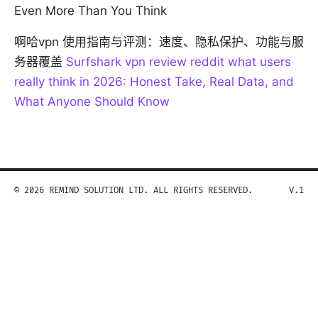
Even More Than You Think
啊哈vpn 使用指南与评测：速度、隐私保护、功能与服
务器覆盖
Surfshark vpn review reddit what users
really think in 2026: Honest Take, Real Data, and
What Anyone Should Know
© 2026 REMIND SOLUTION LTD. ALL RIGHTS RESERVED.
V.1