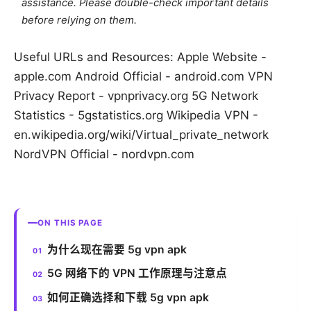
assistance. Please double-check important details
before relying on them.
Useful URLs and Resources: Apple Website -
apple.com Android Official - android.com VPN
Privacy Report - vpnprivacy.org 5G Network
Statistics - 5gstatistics.org Wikipedia VPN -
en.wikipedia.org/wiki/Virtual_private_network
NordVPN Official - nordvpn.com
ON THIS PAGE
为什么现在需要 5g vpn apk
5G 网络下的 VPN 工作原理与注意点
如何正确选择和下载 5g vpn apk