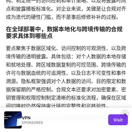
构、制定统一的访问控制和审计策略、以及将披露时间
点和披露模板标准化。对企业来说，关键是让合规对齐
成为迭代的硬性门槛，而不是事后修修补补的过程。
在全球部署中，数据本地化与跨境传输的合规
要求具体到哪些点
要点聚焦于数据区域化、访问控制的可观测性、以及跨
境传输的透明披露。具体包括：对个人数据的本地存储
和就地处理、跨区域数据复制的可控范围、跨境传输的
许可与数据血统的可追溯性、以及日志不可变性和事件
溯源。隐私框架强调对个人数据的访问、目的限定和数
据保留期的严格控制。合规文本还要求对加密要素、密
钥管理和权限控制制定清晰的标准化流程，确保在区域
间切换时仍然保持审计链的完整性和可核验性。
×
蚂蚁von 的成本结构通常由哪些要素组成，如
VPN
Visit
SPONSORED
何进行成本优化