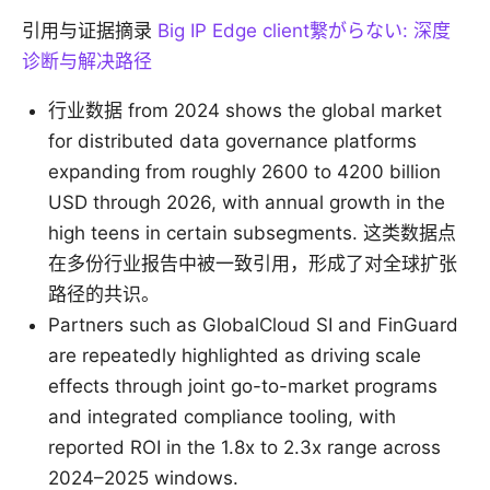
引用与证据摘录
Big IP Edge client繋がらない: 深度
诊断与解决路径
行业数据 from 2024 shows the global market
for distributed data governance platforms
expanding from roughly 2600 to 4200 billion
USD through 2026, with annual growth in the
high teens in certain subsegments. 这类数据点
在多份行业报告中被一致引用，形成了对全球扩张
路径的共识。
Partners such as GlobalCloud SI and FinGuard
are repeatedly highlighted as driving scale
effects through joint go-to-market programs
and integrated compliance tooling, with
reported ROI in the 1.8x to 2.3x range across
2024–2025 windows.