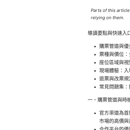
Parts of this artic
relying on them.
導讀要點與快速入
購票管道與優
票種與價位：
座位區域與視野
現場體驗：入
退票與改票規
常見問題集：
一、購票管道與時
官方渠道為首
市場的高價與
合作平台的優