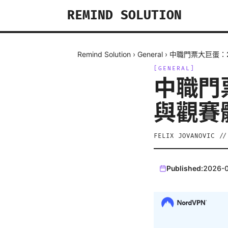
REMIND SOLUTION
Remind Solution
›
General
›
中職門票大巨蛋：
[
GENERAL
]
中職門
與觀賽
FELIX JOVANOVIC
/
Published:
2026-