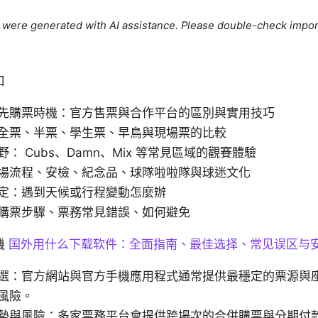
le were generated with AI assistance. Please double-check impor
口
先購票時機：官方售票與合作平台的區別與實用技巧
全票、半票、學生票、早鳥與現場票的比較
： Cubs、Damn、Mix 等常見區域的觀賽體驗
場流程、安檢、紀念品、球隊啦啦隊與球迷文化
定：遇到天候或行程變動怎麼辦
購票步驟、票務常見錯誤、如何避免
機
国外用什么下载软件：全面指南、最佳选择、常见误区与
選：官方網站與官方手機應用程式通常提供最穩定的票源與
風險。
勢與風險：多家票務平台會提供跨場次的合併購票與分期付