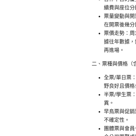
續費與座位分
票量變動與開
在開票後幾分
票價走勢：周
據往年數據，
再進場。
二、票種與價格（
全票/單日票
野良好且價格
半票/學生票
異。
早鳥票與促銷
不確定性。
團體票與會員