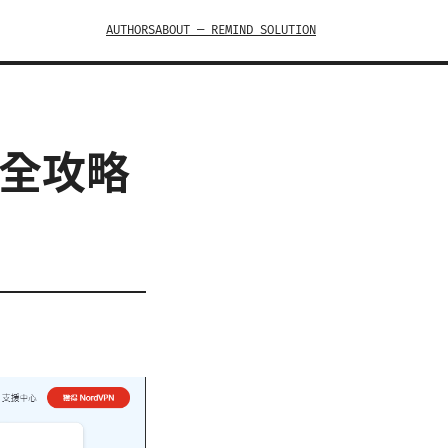
AUTHORS
ABOUT — REMIND SOLUTION
票全攻略