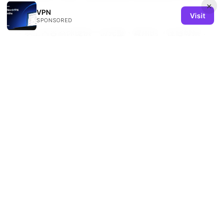
×
測試。
VPN
Visit
SPONSORED
--- 以上內容為你提供一份完整、實用的「住宿發票：
旅行報銷、記帳必備指南，手把手教你輕鬆搞定！」相
關攻略，結合發票取得、報銷流程、記帳實務、VPN
安全與雲端化管理，幫助你在旅途中也能保持專業與效
率。若你喜歡這類內容，記得訂閱頻道並打開通知，下
一支影片我會分享更多實用的差旅財務小技巧與工具評
測，讓你的旅程更順遂。
科学上网观察与机场推荐：
VPN 使用指南、评测与最佳机场选择
Sources:
Vpn 功能 ptt 全面解析：从隐私保护到访问 PTT 的实
用指南
Proton vpnは警察にログを提供しない？スイスの法
律とノ