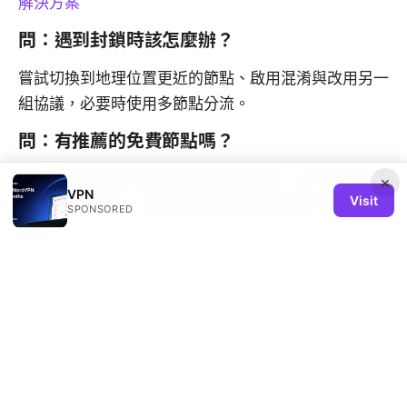
解決方案
問：遇到封鎖時該怎麼辦？
嘗試切換到地理位置更近的節點、啟用混淆與改用另一
組協議，必要時使用多節點分流。
問：有推薦的免費節點嗎？
免費節點可能存在穩定性和安全性風險，若只是測試用
×
VPN
Visit
途可以短期使用，建議以穩定的自建或商用方案為長期
SPONSORED
方案。
Sources:
Nordvpn Ikev2 On Windows Your Step By Step
Guide To Secure Connections: Quick Start, Setup,
Tips And Troubleshooting
年度顶尖代理伺服器服务：2025 年最佳 vpn 推荐与深