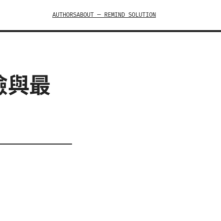
AUTHORS
ABOUT — REMIND SOLUTION
險與最