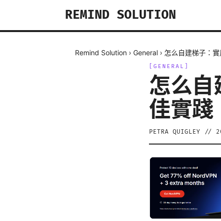
REMIND SOLUTION
Remind Solution
›
General
›
怎么自建梯子：實
[
GENERAL
]
怎么自
佳實踐
PETRA QUIGLEY
//
2