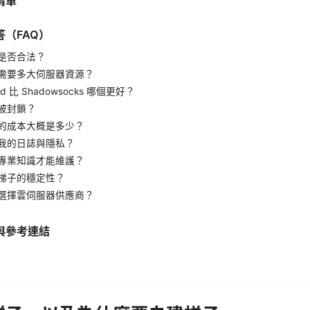
清單
（FAQ）
是否合法？
需要多大伺服器資源？
ard 比 Shadowsocks 哪個更好？
被封鎖？
的成本大概是多少？
我的日誌與隱私？
專業知識才能維護？
梯子的穩定性？
選擇雲伺服器供應商？
與參考連結