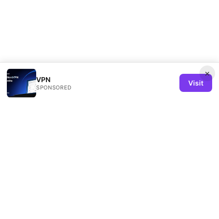
×
VPN
Visit
SPONSORED
Remind Solution Ltd
20 Wenlock Road
London, England, N1 7GU
GB
hello@remind-solution.org
+44-20-7946-0231
About
Privacy Policy
Terms of Use