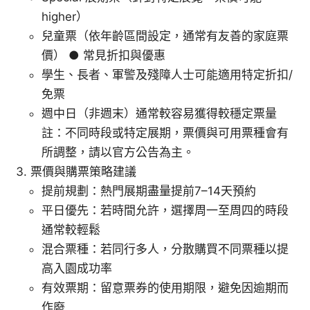
higher）
兒童票（依年齡區間設定，通常有友善的家庭票
價） ● 常見折扣與優惠
學生、長者、軍警及殘障人士可能適用特定折扣/
免票
週中日（非週末）通常較容易獲得較穩定票量
註：不同時段或特定展期，票價與可用票種會有
所調整，請以官方公告為主。
票價與購票策略建議
提前規劃：熱門展期盡量提前7–14天預約
平日優先：若時間允許，選擇周一至周四的時段
通常較輕鬆
混合票種：若同行多人，分散購買不同票種以提
高入園成功率
有效票期：留意票券的使用期限，避免因逾期而
作廢