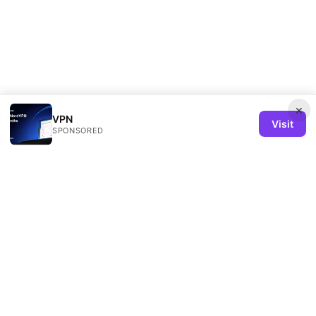
×
VPN
Visit
SPONSORED
Remind Solution Ltd
20 Wenlock Road
London, England, N1 7GU
GB
hello@remind-solution.org
+44-20-7946-0231
About
Privacy Policy
Terms of Use