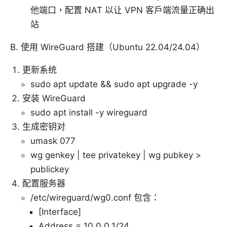
他端口，配置 NAT 以让 VPN 客户端流量正确出
站
B. 使用 WireGuard 搭建（Ubuntu 22.04/24.04）
更新系统
sudo apt update && sudo apt upgrade -y
安装 WireGuard
sudo apt install -y wireguard
生成密钥对
umask 077
wg genkey | tee privatekey | wg pubkey >
publickey
配置服务器
/etc/wireguard/wg0.conf 包含：
[Interface]
Address = 10.0.0.1/24