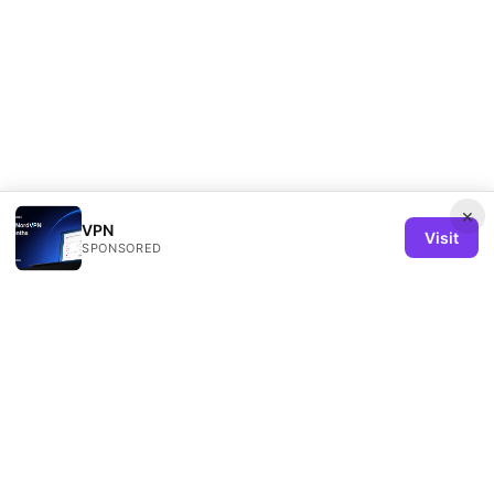
×
VPN
Visit
SPONSORED
Remind Solution Ltd
20 Wenlock Road
London, England, N1 7GU
GB
hello@remind-solution.org
+44-20-7946-0231
About
Privacy Policy
Terms of Use