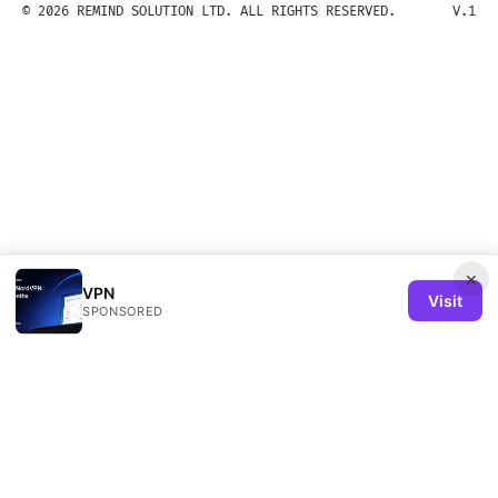
© 2026 REMIND SOLUTION LTD. ALL RIGHTS RESERVED.
V.1
×
VPN
Visit
SPONSORED
Remind Solution Ltd
20 Wenlock Road
London, England, N1 7GU
GB
hello@remind-solution.org