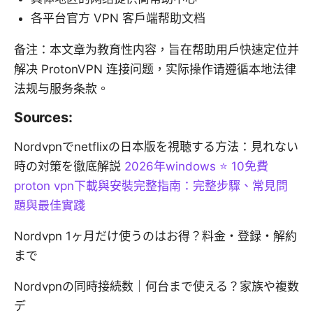
各平台官方 VPN 客户端帮助文档
备注：本文章为教育性内容，旨在帮助用户快速定位并
解决 ProtonVPN 连接问题，实际操作请遵循本地法律
法规与服务条款。
Sources:
Nordvpnでnetflixの日本版を視聴する方法：見れない
時の対策を徹底解説
2026年windows ⭐ 10免費
proton vpn下載與安裝完整指南：完整步驟、常見問
題與最佳實踐
Nordvpn 1ヶ月だけ使うのはお得？料金・登録・解約
まで
Nordvpnの同時接続数｜何台まで使える？家族や複数
デ