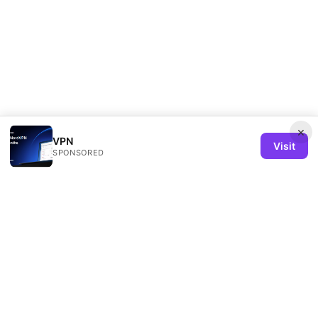
×
VPN
Visit
SPONSORED
Remind Solution Ltd
20 Wenlock Road
London, England, N1 7GU
GB
hello@remind-solution.org
+44-20-7946-0231
About
Privacy Policy
Terms of Use