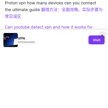
Proton vpn how many devices can you connect
the ultimate guide
翻墙方法：全面攻略、实际步骤与
常见误区
Can youtube detect vpn and how it works for
privacy, geoblocking, and streaming on YouTube
×
VPN
Visit
with VPNs in 2025
SPONSORED
© 2026 REMIND SOLUTION LTD. ALL RIGHTS RESERVED.
V.1
Remind Solution Ltd
20 Wenlock Road
London, England, N1 7GU
GB
hello@remind-solution.org