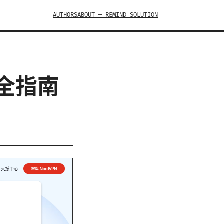
AUTHORS
ABOUT — REMIND SOLUTION
全指南