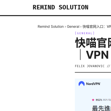
REMIND SOLUTION
Remind Solution
›
General
›
快喵官网入口：VP
[
GENERAL
]
快喵官
｜VP
FELIX JOVANOVIC
/