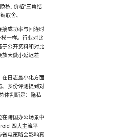
隐私, 价格”三角结
关键取舍。
连接成功率与回连时
并非一模一样。行业对比
基于公开资料和对比
会放大微小延迟差
 在日志最小化方面
遗。多份评测提到对
。总体判断是：隐私
能在跨国办公场景中
roid 四大主流平
与省电策略会影响真