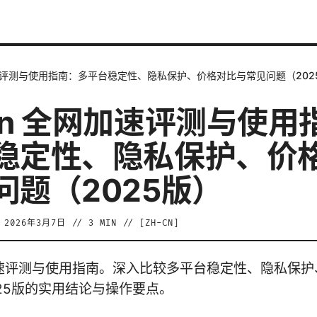
加速评测与使用指南：多平台稳定性、隐私保护、价格对比与常见问题（202
pn 全网加速评测与使用
稳定性、隐私保护、价
问题（2025版）
/
2026年3月7日
//
3
MIN // [
ZH-CN
]
加速评测与使用指南。深入比较多平台稳定性、隐私保
25版的实用结论与操作要点。