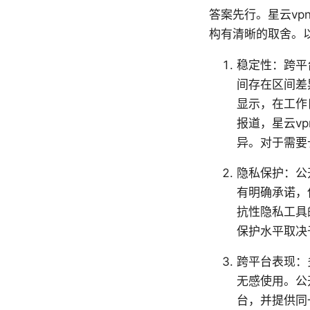
答案先行。星云vp
构有清晰的取舍。
稳定性：跨平
间存在区间差异
显示，在工作
报道，星云v
异。对于需要
隐私保护：公
有明确承诺，
抗性隐私工具
保护水平取决
跨平台表现：
无感使用。公开资
台，并提供同