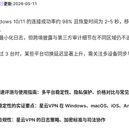
更新:
2026-05-11
dows 10/11 的连接成功率约 98% 且恢复时间为 2–5 秒，
s。
最小化日志，但跨境披露与第三方审计细节在不同区域仍不
过 3 台时，某些平台切换延迟显著上升，需关注多设备同步
网加速评测与使用指南：多平台稳定性、隐私保护、价格对比与常见
性的实证要点：星云VPN 在 Windows、macOS、iOS、And
合规性：星云VPN 的日志策略、加密标准与司法协作