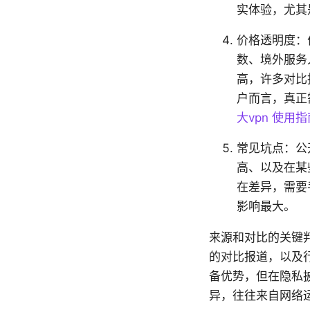
实体验，尤其
价格透明度：
数、境外服务
高，许多对比
户而言，真正
大vpn 使
常见坑点：公
高、以及在某
在差异，需要
影响最大。
来源和对比的关键
的对比报道，以及
备优势，但在隐私
异，往往来自网络