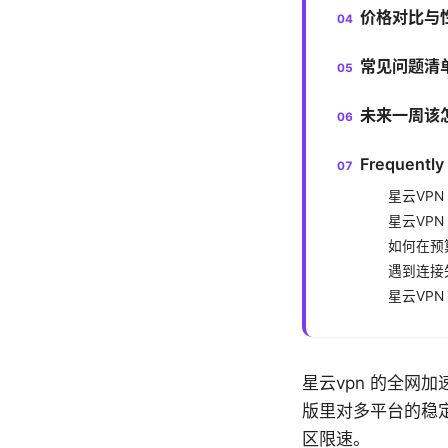
价格对比与性
常见问题清
未来一周该
Frequently
星云VP
星云VP
如何在预
遇到连接
星云VP
星云vpn 的全网
版里对多平台的稳
区限速。