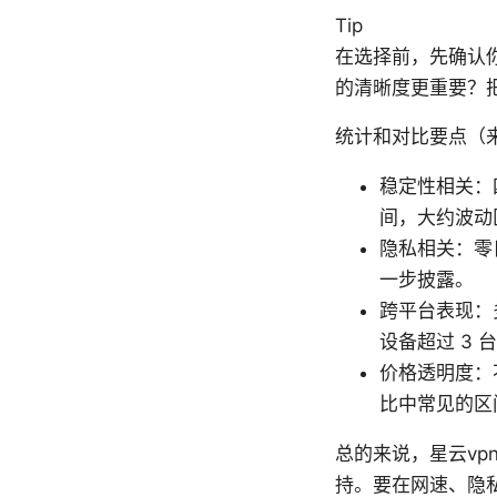
Tip
在选择前，先确认
的清晰度更重要？
统计和对比要点（
稳定性相关：
间，大约波动区
隐私相关：零
一步披露。
跨平台表现：
设备超过 3
价格透明度：
比中常见的区间
总的来说，星云v
持。要在网速、隐