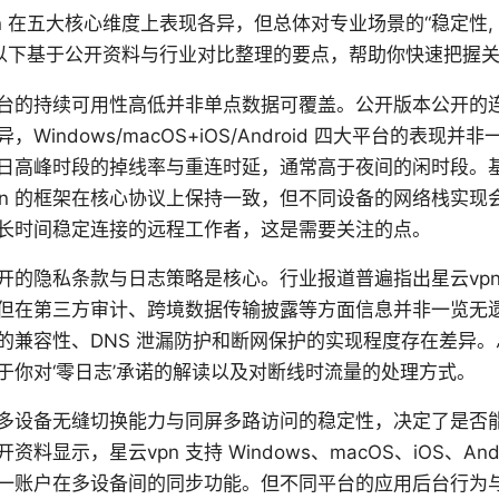
n 在五大核心维度上表现各异，但总体对专业场景的“稳定性, 
以下基于公开资料与行业对比整理的要点，帮助你快速把握
台的持续可用性高低并非单点数据可覆盖。公开版本公开的
，Windows/macOS+iOS/Android 四大平台的表现
日高峰时段的掉线率与重连时延，通常高于夜间的闲时段。
pn 的框架在核心协议上保持一致，但不同设备的网络栈实现
长时间稳定连接的远程工作者，这是需要关注的点。
开的隐私条款与日志策略是核心。行业报道普遍指出星云vpn
但在第三方审计、跨境数据传输披露等方面信息并非一览无
的兼容性、DNS 泄漏防护和断网保护的实现程度存在差异
于你对‘零日志’承诺的解读以及对断线时流量的处理方式。
多设备无缝切换能力与同屏多路访问的稳定性，决定了是否
料显示，星云vpn 支持 Windows、macOS、iOS、And
一账户在多设备间的同步功能。但不同平台的应用后台行为