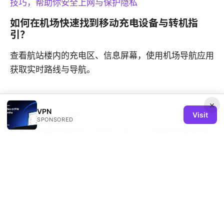
技巧，帮助你安全上网与保护隐私
如何在机场快速找到移动充电设备与转机指
引？
查看航站楼内的充电区、信息屏幕，使用机场导航应用
获取实时路线与导航。
×
VPN
如果你喜欢本视频的内容，记得点个赞并订阅频道，我
Visit
SPONSORED
们会持续更新更多关于机场、出行、以及旅行隐私保护
的实用指南。你也可以在评论区告诉我你最关心的机场
话题，我们一起把内容做得更贴近你的需求。欢迎点击
下方的 affiliate 链接，了解更多关于专业 VPN 的信息
与优惠，帮助你在旅途中保持安全与顺畅的上网体验。
Sources: