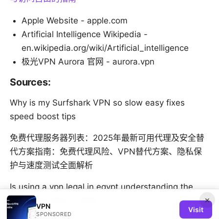
Apple Website - apple.com
Artificial Intelligence Wikipedia -
en.wikipedia.org/wiki/Artificial_intelligence
极光VPN Aurora 官网 - aurora.vpn
Sources:
Why is my Surfshark VPN so slow easy fixes
speed boost tips
免费代理服务器列表：2025年最新可用代理及安全替
代方案指南：免费代理风险、VPN替代方案、隐私保
护与速度测试全面解析
Is using a vpn legal in egypt understanding the
×
rules and risks in 2025
VPN
Visit
SPONSORED