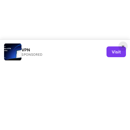
×
VPN
Visit
SPONSORED
Remind Solution Ltd
20 Wenlock Road
London, England, N1 7GU
GB
hello@remind-solution.org
+44-20-7946-0231
About
Privacy Policy
Terms of Use