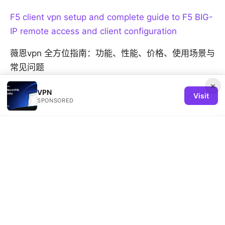
F5 client vpn setup and complete guide to F5 BIG-
IP remote access and client configuration
薇恩vpn 全方位指南：功能、性能、价格、使用场景与
常见问题
×
VPN
Visit
SPONSORED
© 2026 REMIND SOLUTION LTD. ALL RIGHTS RESERVED.
V.1
Remind Solution Ltd
20 Wenlock Road
London, England, N1 7GU
GB
hello@remind-solution.org
+44-20-7946-0231
About
Privacy Policy
Terms of Use