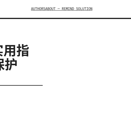
AUTHORS
ABOUT — REMIND SOLUTION
实用指
保护