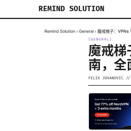
REMIND SOLUTION
Remind Solution
›
General
›
魔戒梯子：VPN
[
GENERAL
]
魔戒梯
南，全
FELIX JOVANOVIC
/