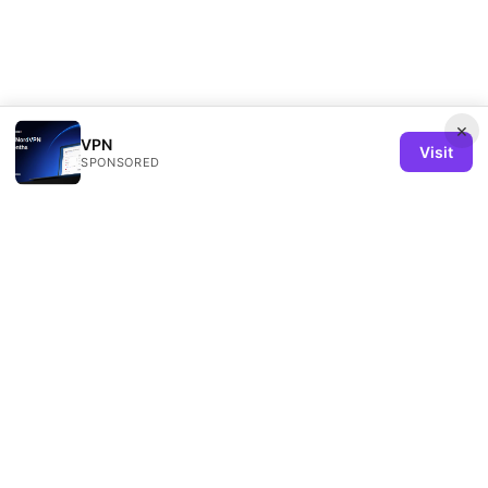
×
VPN
Visit
SPONSORED
Remind Solution Ltd
20 Wenlock Road
London, England, N1 7GU
GB
hello@remind-solution.org
+44-20-7946-0231
About
Privacy Policy
Terms of Use