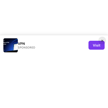
×
VPN
Visit
SPONSORED
Remind Solution Ltd
20 Wenlock Road
London, England, N1 7GU
GB
hello@remind-solution.org
+44-20-7946-0231
About
Privacy Policy
Terms of Use