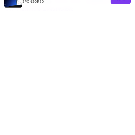
speed and security
Astrill china: 全面指南与实用技
SPONSORED
巧，打造稳定安全的VPN体验
China vpn 与 VPN 在中国的完整指南：选择、使用与
安全要点
© 2026 REMIND SOLUTION LTD. ALL RIGHTS RESERVED.
V.1
Remind Solution Ltd
20 Wenlock Road
London, England, N1 7GU
GB
hello@remind-solution.org
+44-20-7946-0231
About
Privacy Policy
Terms of Use