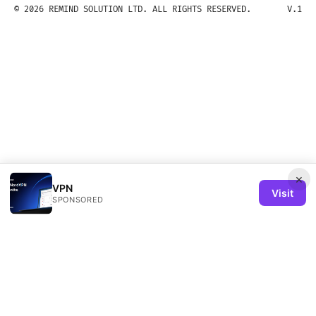
© 2026 REMIND SOLUTION LTD. ALL RIGHTS RESERVED.
V.1
×
VPN
Visit
SPONSORED
Remind Solution Ltd
20 Wenlock Road
London, England, N1 7GU
GB
hello@remind-solution.org