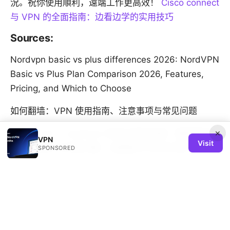
況。祝你使用順利，遠端工作更高效！
Cisco connect
与 VPN 的全面指南：边看边学的实用技巧
Sources:
Nordvpn basic vs plus differences 2026: NordVPN
Basic vs Plus Plan Comparison 2026, Features,
Pricing, and Which to Choose
如何翻墙：VPN 使用指南、注意事项与常见问题
×
Proton vpn ⭐ windows 安装与使用指南：解锁更安全
VPN
Visit
的网络体验 全流程详解、设置要点与常见问题
SPONSORED
Unifi vpn connected but no internet your ultimate
fix guide
Surfshark edge extension setup and tips for Edge
browser users: browser VPN extension guide,