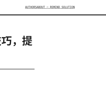
AUTHORS
ABOUT — REMIND SOLUTION
技巧，提