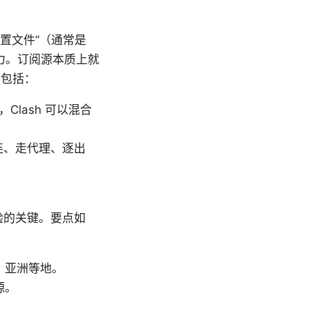
配置文件”（通常是
能力。订阅源本质上就
点包括：
议，Clash 可以混合
连、走代理、逐出
验的关键。要点如
、亚洲等地。
源。