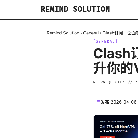
REMIND SOLUTION
Remind Solution
›
General
›
Clash订阅：全
[
GENERAL
]
Cla
升你的
PETRA QUIGLEY
//
2
发布:
2026-04-06
·