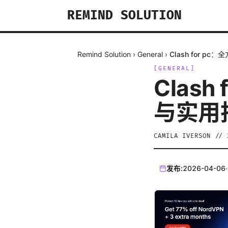
REMIND SOLUTION
Remind Solution
›
General
›
Clash for 
[
GENERAL
]
Clas
与实用
CAMILA IVERSON
//
发布:
2026-04-06
·