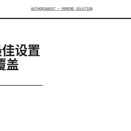
AUTHORS
ABOUT — REMIND SOLUTION
、最佳设置
覆盖