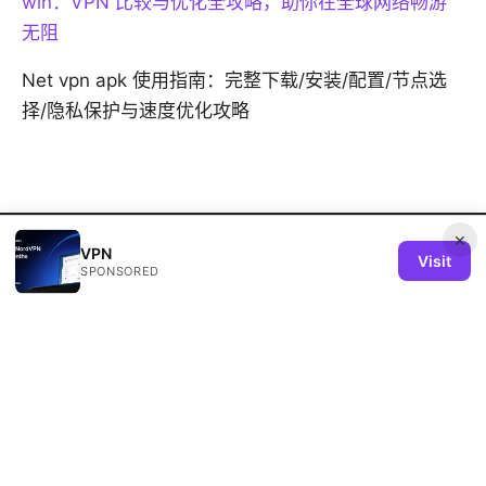
win：VPN 比较与优化全攻略，助你在全球网络畅游
无阻
Net vpn apk 使用指南：完整下载/安装/配置/节点选
择/隐私保护与速度优化攻略
×
© 2026 REMIND SOLUTION LTD. ALL RIGHTS RESERVED.
V.1
VPN
Visit
SPONSORED
Remind Solution Ltd
20 Wenlock Road
London, England, N1 7GU
GB
hello@remind-solution.org
+44-20-7946-0231
About
Privacy Policy
Terms of Use