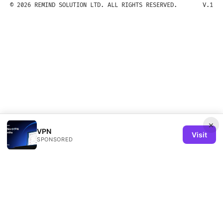
© 2026 REMIND SOLUTION LTD. ALL RIGHTS RESERVED.
V.1
×
VPN
Visit
SPONSORED
Remind Solution Ltd
20 Wenlock Road
London, England, N1 7GU
GB
hello@remind-solution.org