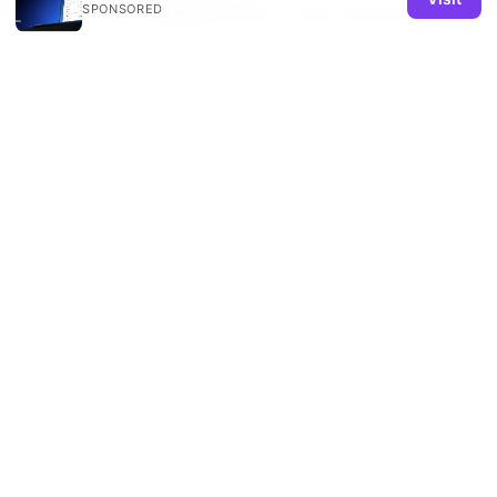
SPONSORED
全球 VPN 市场趋势与分析 -
www.statista.com
Frequently Asked Questions（FAQ）续表： 请参阅
上文的 FAQ 区段，若你有更多具体问题，欢迎在评论
区留言，我会结合最新信息进行更新。
Sources:
Plex server not working with vpn heres how to fix
it
谷歌vpn：全面指南与实用技巧，提升上网隐私与学
习效率
Nordvpn not working with disney heres how to fix
it fast
如何在 microsoft edge 浏览器中使用 vpn：2025 年
全面指南与操作教 全面解析、设置、对比与实操
Unpacking nordvpns ownership whos really