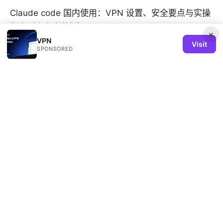
Claude code 国内使用：VPN 设置、安全要点与实操
指南（中文字幕版）
×
VPN
Visit
SPONSORED
© 2026 REMIND SOLUTION LTD. ALL RIGHTS RESERVED.
V.1
Remind Solution Ltd
20 Wenlock Road
London, England, N1 7GU
GB
hello@remind-solution.org
+44-20-7946-0231
About
Privacy Policy
Terms of Use