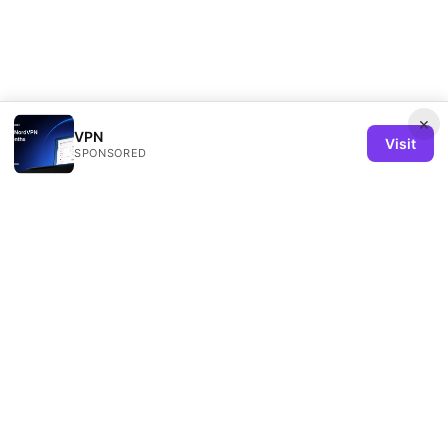
×
VPN
Visit
SPONSORED
Remind Solution Ltd
20 Wenlock Road
London, England, N1 7GU
GB
hello@remind-solution.org
+44-20-7946-0231
About
Privacy Policy
Terms of Use