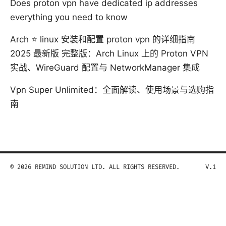
Does proton vpn have dedicated ip addresses
everything you need to know
Arch ⭐ linux 安装和配置 proton vpn 的详细指南
2025 最新版 完整版：Arch Linux 上的 Proton VPN
实战、WireGuard 配置与 NetworkManager 集成
Vpn Super Unlimited：全面解读、使用场景与选购指
南
© 2026 REMIND SOLUTION LTD. ALL RIGHTS RESERVED.
V.1