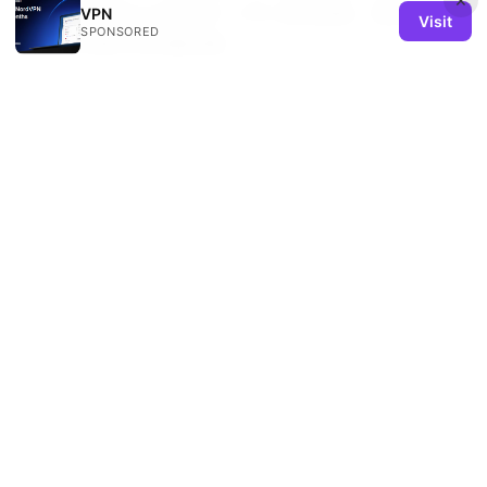
享，让你轻松get时尚感！VPN 使用指南、隐私保护与
VPN
Visit
SPONSORED
跨境访问提升的完整攻略
Brave vpn kosten was du wirklich zahlen musst
und ob es sich lohnt
Misav 全面揭秘：VPN 实战指
南与最新趋势（含实用技巧与数据）
© 2026 REMIND SOLUTION LTD. ALL RIGHTS RESERVED.
V.1
Remind Solution Ltd
20 Wenlock Road
London, England, N1 7GU
GB
hello@remind-solution.org
+44-20-7946-0231