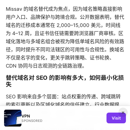
Missav 的域名替代成为焦点，因为域名策略直接影响
用户入口、品牌保护与跨境合规。公开数据表明，替代
域名的迁移成本通常在 2,000–15,000 美元，时间线
为 4–12 周，且证书信任链需要跨浏览器厂商审核。区
域化落地与多域名组合被视为降低单域名风险的有效路
径，同时提升不同司法辖区的可用性与合规性。换域名
不仅是名字的变化，更关乎跳转策略、证书轮换、
CDN 协同与日志观测的全链路治理。
替代域名对 SEO 的影响有多大，如何最小化损
失
SEO 影响来自多个层面：站点权重的传递、跨域跳转
的索引更新以及区域化域名的信任建立。行业数据提
×
示，若配套证书策略、站点地图、canonical 和
VPN
Visit
301/302 跳转策略同步落地，6–8 周内索引传递基本
SPONSORED
完成，但仍需额外的信任建设来提升权重。要最小化损