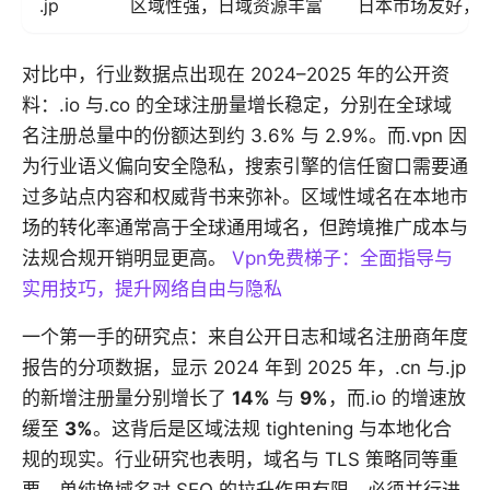
.jp
区域性强，日域资源丰富
日本市场友好，
对比中，行业数据点出现在 2024–2025 年的公开资
料：.io 与.co 的全球注册量增长稳定，分别在全球域
名注册总量中的份额达到约 3.6% 与 2.9%。而.vpn 因
为行业语义偏向安全隐私，搜索引擎的信任窗口需要通
过多站点内容和权威背书来弥补。区域性域名在本地市
场的转化率通常高于全球通用域名，但跨境推广成本与
法规合规开销明显更高。
Vpn免费梯子：全面指导与
实用技巧，提升网络自由与隐私
一个第一手的研究点：来自公开日志和域名注册商年度
报告的分项数据，显示 2024 年到 2025 年，.cn 与.jp
的新增注册量分别增长了
14%
与
9%
，而.io 的增速放
缓至
3%
。这背后是区域法规 tightening 与本地化合
规的现实。行业研究也表明，域名与 TLS 策略同等重
要，单纯换域名对 SEO 的拉升作用有限，必须并行进