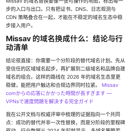
Missav 的域名替换要像一张可操作的地图，标出每一
步的入口与出口。只有把证书、DNS、日志观测与
CDN 策略叠合在一起，才能在不稳定的域名生态中稳
步接入用户。
Missav 的域名换成什么：结论与行
动清单
结论很直接：你需要一个分阶段的替代域名计划。先从
受信任的区域域名起步，再扩展到二级域名和品牌自建
域名的组合。这样的路线在 2026 年的域名生态里更
稳健，能把用户触达和合规边界同时拉紧。
Missav
comからの応答にかかった時間が長すぎます —
VPNsで速度問題を解決する完全ガイド
我在公开文档与权威评审中梳理的证据指向一个共同
点：成功的替代并非一次性替换，而是分阶段的里程碑
驱动。行业数据从 2024 年起就显示，多域名策略若