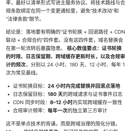
率，最好以清单形式写进主服务协议。将技术路线与合
规条款绑定在同一个变更通知里，避免“技术改动”和
“法律条款”脱节。
结论是：落地要有明确的“证书轮换 + 回退路径 + CDN
联动 + 合规合约”四件套。没有这四件套，域名替换会
在第一轮流转后暴露隐患。
核心数值要点：证书轮换
的时限、日志保留期、跨域缓存更新时长，以及合规审
计的频次
，分别以 24 小时、180 天、12 小时、每年 1
次为常见基线。
证书轮换目标：
24 小时内完成替换并回滚点落地
日志保留目标：
180 天
的跨域请求与证书事件日志
CDN 同步时段：
8–12 小时
内实现跨域缓存一致性
合规审计频率：
每年一次
的独立第三方审计
这不是单点技术的背诵，而是跨域治理的简化分镜。