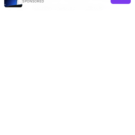
SPONSORED
提升延迟、绕区限制与隐私保护的完整攻略
Proton下
载：全面指南与实用技巧，提升上网隐私与速度
Vpn一定要开吗？全面解析VPN的必要性、优缺点与适
用场景
Best vpn for pc what reddit actually recommends
2026 guide: Top Picks, Pro Tips, and Real-World
Uses
Does nordvpn comply with law enforcement the
real story
© 2026 REMIND SOLUTION LTD. ALL RIGHTS RESERVED.
V.1