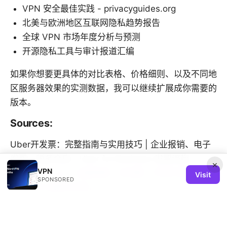
VPN 安全最佳实践 - privacyguides.org
北美与欧洲地区互联网隐私趋势报告
全球 VPN 市场年度分析与预测
开源隐私工具与审计报道汇编
如果你想要更具体的对比表格、价格细则、以及不同地
区服务器效果的实测数据，我可以继续扩展成你需要的
版本。
Sources:
Uber开发票：完整指南与实用技巧 | 企业报销、电子
发票、税务合规、Uber for Business 发票流程
×
VPN
Proton vpn pc：全面指南，含设置、评测与实用技
Visit
SPONSORED
巧，VPN 选购与对比
Nordvpn Won't Open on Windows 11 Heres How to
Fix It: Quick Troubleshooting, Tips, and VPN