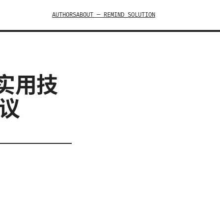
AUTHORS
ABOUT — REMIND SOLUTION
与实用技
建议