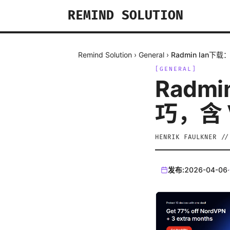
REMIND SOLUTION
Remind Solution
›
General
›
Radmin lan
[
GENERAL
]
Radm
巧，含
HENRIK FAULKNER
/
发布:
2026-04-06
·