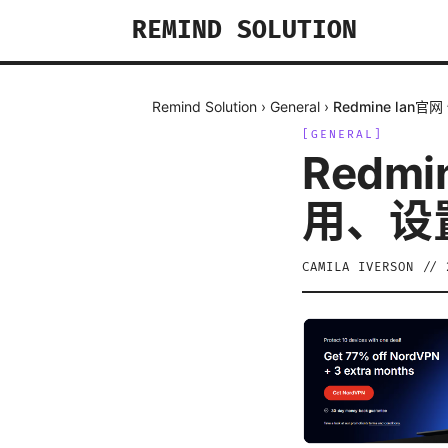
REMIND SOLUTION
Remind Solution
›
General
›
Redmine la
[
GENERAL
]
Redmi
用、设
CAMILA IVERSON
//