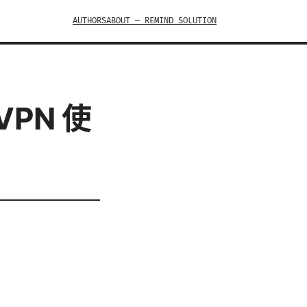
AUTHORS
ABOUT — REMIND SOLUTION
VPN 使