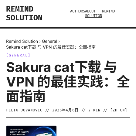
REMIND
AUTHORS
ABOUT — REMIND
SOLUTION
SOLUTION
Remind Solution
›
General
›
Sakura cat下载 与 VPN 的最佳实践：全面指南
[
GENERAL
]
Sakura cat下载 与
VPN 的最佳实践：全
面指南
FELIX JOVANOVIC
//
2026年4月6日
//
2
MIN // [
ZH-CN
]