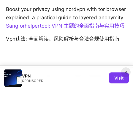
Boost your privacy using nordvpn with tor browser
explained: a practical guide to layered anonymity
Sangforhelpertool: VPN 主题的全面指南与实用技巧
Vpn违法: 全面解读、风险解析与合法合规使用指南
×
VPN
© 2026 REMIND SOLUTION LTD. ALL RIGHTS RESERVED.
V.1
Visit
SPONSORED
Remind Solution Ltd
20 Wenlock Road
London, England, N1 7GU
GB
hello@remind-solution.org
+44-20-7946-0231