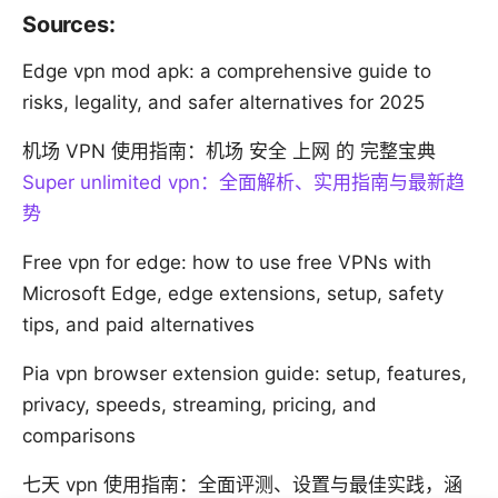
Sources:
Edge vpn mod apk: a comprehensive guide to
risks, legality, and safer alternatives for 2025
机场 VPN 使用指南：机场 安全 上网 的 完整宝典
Super unlimited vpn：全面解析、实用指南与最新趋
势
Free vpn for edge: how to use free VPNs with
Microsoft Edge, edge extensions, setup, safety
tips, and paid alternatives
Pia vpn browser extension guide: setup, features,
privacy, speeds, streaming, pricing, and
comparisons
七天 vpn 使用指南：全面评测、设置与最佳实践，涵