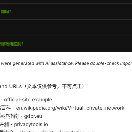
le were generated with AI assistance. Please double-check impor
rces and URLs（文本仅供参考，不可点击）
ficial-site.example
- en.wikipedia.org/wiki/Virtual_private_network
指南 - gdpr.eu
 privacytools.io