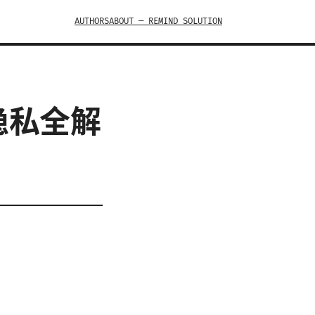
AUTHORS
ABOUT — REMIND SOLUTION
与隐私全解