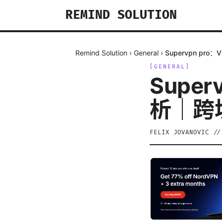
REMIND SOLUTION
Remind Solution
›
General
›
Supervpn p
[
GENERAL
]
Supe
析｜跨
FELIX JOVANOVIC
/