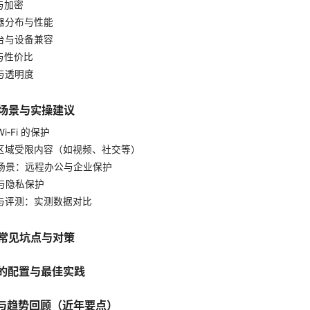
议与加密
务器分布与性能
平台与设备兼容
格与性价比
全与透明度
用场景与实操建议
Wi‑Fi 的保护
访问区域受限内容（如视频、社交等）
工作场景：远程办公与企业保护
习与隐私保护
演示与评测：实测数据对比
的常见坑点与对策
备的配置与最佳实践
件与趋势回顾（近年要点）