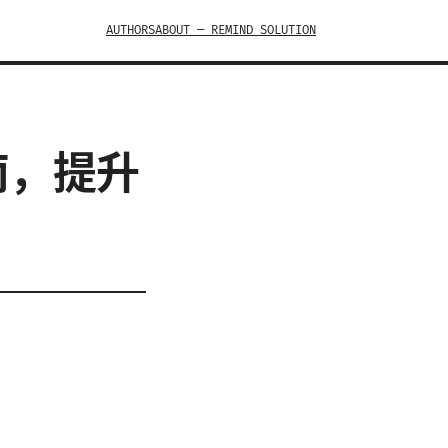
AUTHORS
ABOUT — REMIND SOLUTION
指南，提升