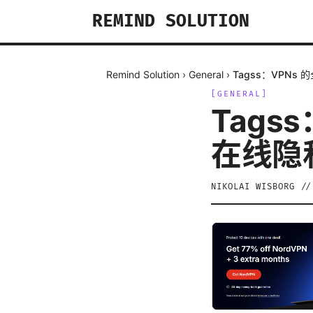
REMIND SOLUTION
Remind Solution
›
General
›
Tagss：VPN
[
GENERAL
]
Tags
在线隐
NIKOLAI WISBORG
/