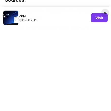
Sources:
Nordvpn unter linux installieren die ultimative
×
VPN
anleitung fur cli gui
Visit
SPONSORED
Does vpn affect instagram heres what you need to
know
新加坡環球影城門票快速通關：一日玩遍所有熱門設施
全攻略 2025 深度 VPN 指南：旅遊上網安全、票價比
較與隱私保護
Vpn一键搭建：2025年最全指南，小白也能轻松上
手，VPN一键部署教程、路由器VPN设置、
OpenVPN/WireGuard一键安装指南
Best vpn for china multiple devices:
Comprehensive Guide for 2026, with Fast, Secure
Access on All Your Gadgets
Vpn免费安卓：完整指