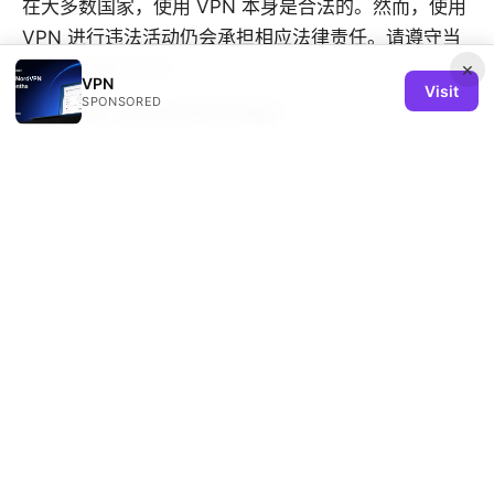
在大多数国家，使用 VPN 本身是合法的。然而，使用
VPN 进行违法活动仍会承担相应法律责任。请遵守当
地法律和服务条款。
×
VPN
Visit
SPONSORED
如何测试 VPN 的真实性能？
使用同一网络环境进行基线速度测试并记录数据；连接
到目标服务器后再进行速度、延迟、抖动等测试。对比
不同服务器、不同协议，记录最稳定的组合。
是否需要教科书级别的技术知识来配置 VPN？
不需要。现代 VPN 客户端都设计得很友好，几步就能
完成连接设置。高级用户可使用分应用代理、路由器级
配置等选项。
使用 VPN 进行区域限制绕过合法吗？
这取决于你所在的法律环境和服务条款。部分内容提供