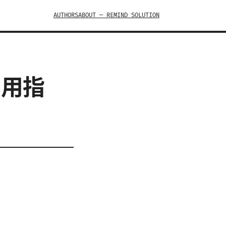
AUTHORS
ABOUT — REMIND SOLUTION
实用指