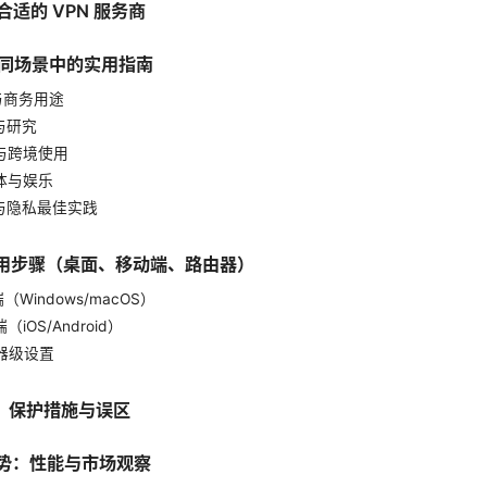
合适的 VPN 服务商
 在不同场景中的实用指南
作与商务用途
习与研究
行与跨境使用
媒体与娱乐
全与隐私最佳实践
与使用步骤（桌面、移动端、路由器）
端（Windows/macOS）
端（iOS/Android）
由器级设置
胁、保护措施与误区
趋势：性能与市场观察