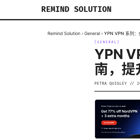
REMIND SOLUTION
Remind Solution
›
General
›
YPN VPN 系
[
GENERAL
]
YPN 
南，提
PETRA QUIGLEY
//
2